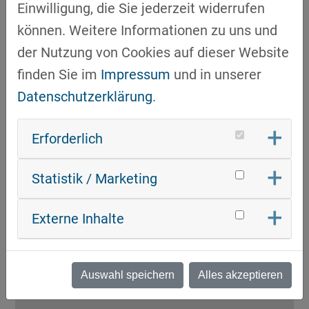
Einwilligung, die Sie jederzeit widerrufen
können. Weitere Informationen zu uns und
der Nutzung von Cookies auf dieser Website
finden Sie im
Impressum
und in unserer
Datenschutzerklärung
.
Erforderlich
Statistik / Marketing
VERNETZUNGSPLATTFORM FÜR
CLUSTERMITGLIEDER
Externe Inhalte
17.04.2023
LogiMAT 2023:
Internationale Fachmesse für
Auswahl speichern
Alles akzeptieren
Intralogistik