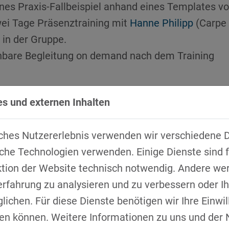
enes Praxis-Fallbeispiel anhand eines Templates v
ei Tage Präsenztraining mit
Hanne Philipp
(Carpe 
 in der Gruppe.
hbare Begleitung on demand nach dem Training
s und externen Inhalten
ches Nutzererlebnis verwenden wir verschiedene D
 Werkzeuge für komplexe Veränderungsprozesse:
che Technologien verwenden. Einige Dienste sind f
sentwicklung:
Was der Ansatz für die Praxis bedeut
ktion der Website technisch notwendig. Andere we
nter Change-Blockaden steckt und wie Du sie konstr
erfahrung zu analysieren und zu verbessern oder 
ktive:
Ein Framework, um Kultur, Struktur, Strategie
ichen. Für diese Dienste benötigen wir Ihre Einwill
fen können. Weitere Informationen zu uns und der
lyse von Organisationsdynamiken und zur wirks