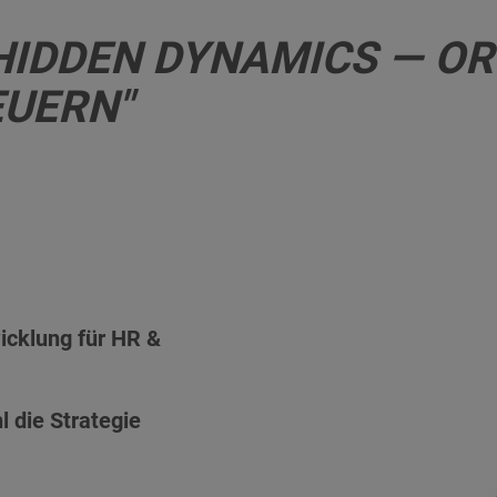
"HIDDEN DYNAMICS — O
EUERN"
wicklung für HR &
 die Strategie