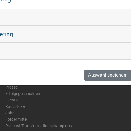
keting
NEWS & EVENTS
QUA
Auswahl speichern
News
Presse
Erfolgsgeschichten
Events
Rückblicke
Jobs
Fördermittel
Podcast Transformationschampions