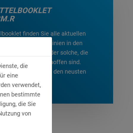
TTELBOOKLET
M.R
booklet finden Sie alle aktuellen
e und Förderrichtlinien in den
ität und Logistik oder solche, die
ussiert oder themenoffen sind.
ienste, die
gelmäßig für Sie mit den neusten
ür eine
pflegt.
rden verwendet,
Ihnen bestimmte
igung, die Sie
 Nutzung von