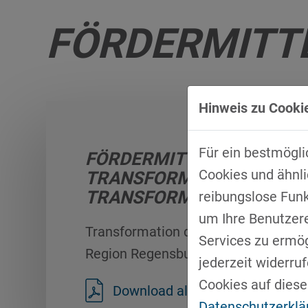
FÖRDERMITT
Hinweis zu Cookie
Für ein bestmögli
FÖRDERMITTELBOOKLET 
Cookies und ähnli
TRANSFORMATIONSNETZ
TRANSFORM.R
reibungslose Fun
um Ihre Benutzer
Transformation der Automobilindustr
Services zu ermögl
Region Regensburg
jederzeit widerru
Cookies auf diese
Download als PDF
Datenschutzerklä