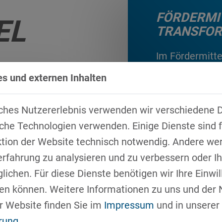
FÖRDERMI
EL
TRANSFOR
Im Fördermittel
Förderprogramm
s und externen Inhalten
Bereichen Mobil
technologiefok
ches Nutzererlebnis verwenden wir verschiedene D
DES
Dieses wird re
che Technologien verwenden. Einige Dienste sind f
WERKS
Änderungen ge
ktion der Website technisch notwendig. Andere we
erfahrung zu analysieren und zu verbessern oder 
ie in der
ichen. Für diese Dienste benötigen wir Ihre Einwill
fen können. Weitere Informationen zu uns und der
r Website finden Sie im
Impressum
und in unserer
rung
.