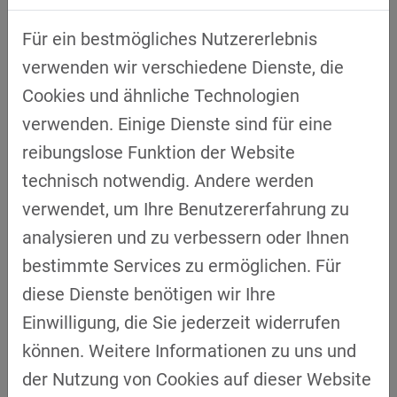
Für ein bestmögliches Nutzererlebnis
verwenden wir verschiedene Dienste, die
Das erwartet Sie:
Cookies und ähnliche Technologien
Erfolgsfaktoren für Innovation – soziale
verwenden. Einige Dienste sind für eine
und organisationale Dynamiken verstehen
reibungslose Funktion der Website
und gezielt nutzen
technisch notwendig. Andere werden
Praxisnahe Methoden –
verwendet, um Ihre Benutzererfahrung zu
Innovationsprozesse systematisch
analysieren und zu verbessern oder Ihnen
gestalten und im Team verankern
bestimmte Services zu ermöglichen. Für
Reflexion & Transfer – eigene
diese Dienste benötigen wir Ihre
Herausforderungen analysieren und
Einwilligung, die Sie jederzeit widerrufen
konkrete Umsetzungsstrategien
können. Weitere Informationen zu uns und
entwickeln
der Nutzung von Cookies auf dieser Website
Austausch auf Augenhöhe – kollegialer