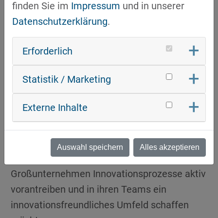
finden Sie im
Impressum
und in unserer
Dialog mit Innovationsverantwortlichen
Datenschutzerklärung
.
aus
unterschiedlichsten Industrieunternehmen
Erforderlich
Statistik / Marketing
ZIELGRUPPE:
Externe Inhalte
Für Fach- und Führungskräfte in
technologieorientierten Industriezweigen –
insbesondere in Entwicklung, Engineering
Auswahl speichern
Alles akzeptieren
und Produktion – die in KMU oder
Großunternehmen Innovationsprozesse aktiv
vorantreiben und in ihren Teams ein
innovationsfreundliches Umfeld schaffen