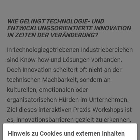
WIE GELINGT TECHNOLOGIE- UND
ENTWICKLUNGSORIENTIERTE INNOVATION
IN ZEITEN DER VERÄNDERUNG?
In technologiegetriebenen Industriebereichen
sind Know-how und Lösungen vorhanden.
Doch Innovation scheitert oft nicht an der
technischen Machbarkeit, sondern an
kulturellen, emotionalen oder
organisatorischen Hürden im Unternehmen.
Ziel dieses interaktiven Praxis-Workshops ist
es, Innovationsbarrieren gezielt zu erkennen,
zu reflektieren und wirksame Ansätze für
Hinweis zu Cookies und externen Inhalten
Veränderung zu entwickeln.