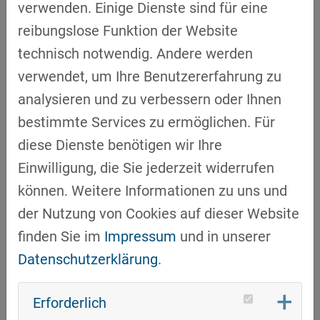
Gäste anschließend durch die Montagehalle
verwenden. Einige Dienste sind für eine
und zeigten die Lösungen im Live-Betrieb.
reibungslose Funktion der Website
Dabei konnten die Teilnehmenden hautnah
technisch notwendig. Andere werden
erleben, wie moderne Montageprozesse
verwendet, um Ihre Benutzererfahrung zu
effizient, ergonomisch und innovativ
analysieren und zu verbessern oder Ihnen
gestaltet werden:
bestimmte Services zu ermöglichen. Für
diese Dienste benötigen wir Ihre
Effizienz & Qualität:
Cobot-Unterstützung, KI-
Einwilligung, die Sie jederzeit widerrufen
gestützte Fehlerprüfung und intelligente
können. Weitere Informationen zu uns und
Werkerführung reduzieren den
der Nutzung von Cookies auf dieser Website
Personalaufwand, steigern die Qualität und
finden Sie im
Impressum
und in unserer
minimieren Fehlerquoten.
Datenschutzerklärung
.
Ergonomie & Sicherheit:
KLT-Hubgeräte und
der SG monomover entlasten die
Erforderlich
Mitarbeitenden bei schweren