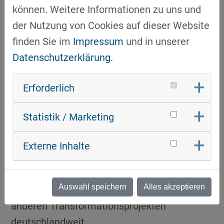
weitere Transformationsnetzwerke, die vom
können. Weitere Informationen zu uns und
Bundesministerium für Wirtschaft und
der Nutzung von Cookies auf dieser Website
Klimaschutz gefördert werden. Gemeinsam
finden Sie im
Impressum
und in unserer
verfolgen wir ein Ziel: den Wandel der
Datenschutzerklärung
.
Automobilindustrie bestmöglich zu begleiten
Erforderlich
und zu unterstützen. Dass die Netzwerke
auch untereinander ins Gespräch kommen
Statistik / Marketing
ist essenziell, um voneinander lernen zu
können und wichtige Erfahrungen
Externe Inhalte
auszutauschen.
In diesem Podcast sprechen wir daher nicht
Auswahl speichern
Alles akzeptieren
nur mit Unternehmen, sondern auch mit
anderen Transformationsprojekten
deutschlandweit.