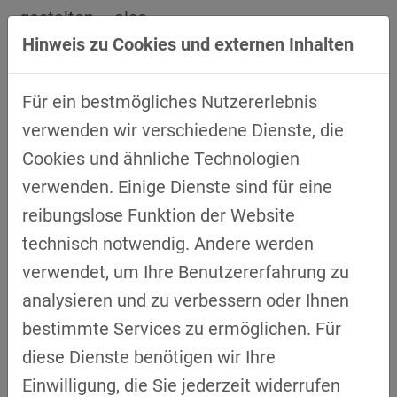
gestalten – also
Hinweis zu Cookies und externen Inhalten
wahre
Transformationschampions
sind.
Lernen Sie Strategien und Best Practices
Für ein bestmögliches Nutzererlebnis
kennen und erfahren Sie, wie diese
verwenden wir verschiedene Dienste, die
Unternehmen die Transformation aktiv
Cookies und ähnliche Technologien
mitgestalten.
verwenden. Einige Dienste sind für eine
Hören Sie den
reibungslose Funktion der Website
Podcast Transformationschampions auf
technisch notwendig. Andere werden
»
Spotify
, »
Apple Podcasts
, »
Google
verwendet, um Ihre Benutzererfahrung zu
Podcasts
, »
Amazon Podcasts
und »
Deezer
.
analysieren und zu verbessern oder Ihnen
bestimmte Services zu ermöglichen. Für
Transformationschampions
»
Folge 5: ANeTT
diese Dienste benötigen wir Ihre
Neben transform.r gibt es in Deutschland 26
Einwilligung, die Sie jederzeit widerrufen