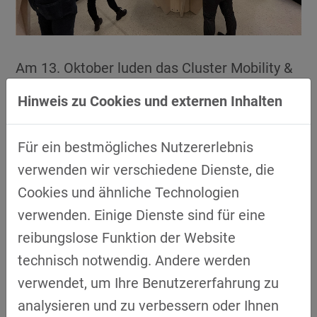
Am 13. Oktober luden das Cluster Mobility &
Logistics sowie das GreenTech Cluster der
Hinweis zu Cookies und externen Inhalten
Energieagentur Regensburg zu einer
gemeinsamen Veranstaltung im RUBINA,
Für ein bestmögliches Nutzererlebnis
dem Haus für Energie- und Umweltbildung in
verwenden wir verschiedene Dienste, die
Regensburg, ein.
Cookies und ähnliche Technologien
Den Teilnehmenden wurden zwei spannende
verwenden. Einige Dienste sind für eine
Themen, einmal zur
reibungslose Funktion der Website
Eigenversorgungskonzepte im Unternehmen
technisch notwendig. Andere werden
–
Green Factory:
Die CO2-neutrale Fabrik“
verwendet, um Ihre Benutzererfahrung zu
von
Markus Heigele
, der
Alois Müller GmbH
analysieren und zu verbessern oder Ihnen