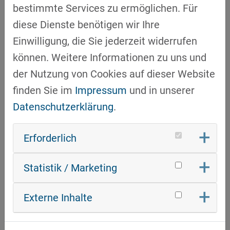
sowie von
Stephan Röß
, der
AI Charge
bestimmte Services zu ermöglichen. Für
Technologies GmbH
zu
KI Anwendungen für
diese Dienste benötigen wir Ihre
bidirektionales Laden
von Elektrofahrzeugen
Einwilligung, die Sie jederzeit widerrufen
mit dem Zusammenspiel von Nachhaltigkeit
können. Weitere Informationen zu uns und
und Digitalisierung vorgetragen. Im
der Nutzung von Cookies auf dieser Website
Anschluss der beiden Vorträge fand eine
finden Sie im
Impressum
und in unserer
lebhafte Diskussion mit vielen interessanten
Datenschutzerklärung
.
Fragestellungen zwischen den Vortragenden
und den Teilnehmenden statt. Den Abschluss
Erforderlich
der Veranstaltung bildete die Führung durch
Statistik / Marketing
das RUBINA mit Erklärungen zur modernen
Bauweise des Gebäudes nach neuesten
Externe Inhalte
Gebäude- und Energiestandards sowie die
Vorstellung des Energiebildungszentrum