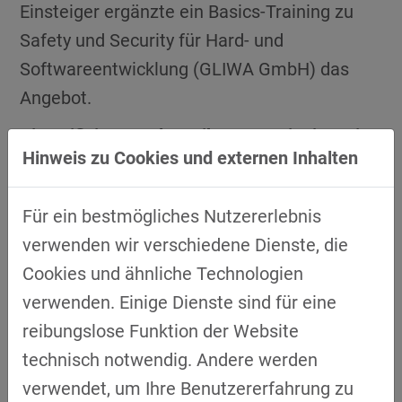
Einsteiger ergänzte ein Basics-Training zu
Safety und Security für Hard- und
Softwareentwicklung (GLIWA GmbH) das
Angebot.
Diversifizierung als Treiber: Security jenseits
Hinweis zu Cookies und externen Inhalten
des Fahrzeugs (2025/2026)
Automotive Security war der Einstieg. Die
Für ein bestmögliches Nutzererlebnis
Zusammenarbeit mit dissecto hat gezeigt,
verwenden wir verschiedene Dienste, die
dass die Kernfragen von Cybersecurity weit
Cookies und ähnliche Technologien
über das Fahrzeug hinausreichen: Ein
verwenden. Einige Dienste sind für eine
transform-DiaLog zu sicheren BLE-
reibungslose Funktion der Website
Schnittstellen – gemeinsam mit complioty,
technisch notwendig. Andere werden
Zollner und dissecto – machte z.B. deutlich,
verwendet, um Ihre Benutzererfahrung zu