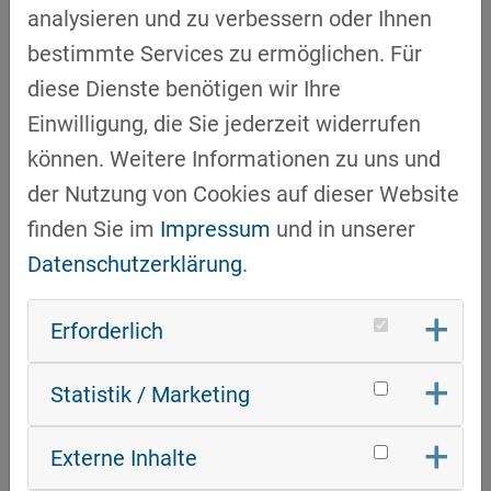
wie sehr OT-Security, Device Security und der
analysieren und zu verbessern oder Ihnen
Cyber Resilience Act (CRA) auch
bestimmte Services zu ermöglichen. Für
Unternehmen betreffen, die sich gerade neu
diese Dienste benötigen wir Ihre
ausrichten. Viele Betriebe in der Region
Einwilligung, die Sie jederzeit widerrufen
bewegen sich weg von rein automotive-
können. Weitere Informationen zu uns und
getriebenen Geschäftsmodellen – und
der Nutzung von Cookies auf dieser Website
brauchen dafür Qualifizierungsangebote, die
finden Sie im
Impressum
und in unserer
diese Transformation begleiten. transform.r
Datenschutzerklärung
.
und dissecto haben diesen Schritt
gemeinsam gemacht.
Erforderlich
Statistik / Marketing
WAS DAS FÜR DIE REGION BEDEUTET -
WIRKUNG AUF DREI EBENEN
Externe Inhalte
Für die Unternehmen