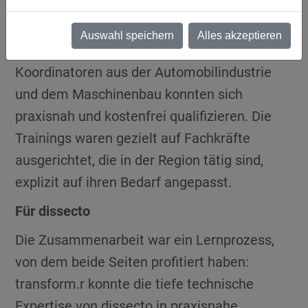
Rund 130 Sicherheitsingenieure, Entwickler,
Auswahl speichern
Alles akzeptieren
Projektmanager und Cybersecurity-
Koordinatoren aus der Automobilindustrie
und dem Maschinenbau konnten sich
praxisnah und kostenfrei qualifizieren. Die
Trainings waren gezielt auf Fachkräfte
ausgerichtet, die in der Region tätig sind,
explizit auf ihren Bedarf angepasst.
Für dissecto
Die Zusammenarbeit war ein Lernprozess,
von dem beide Seiten profitiert haben:
transform.r konnte die tiefe technische
Expertise von dissecto in praxisnahe