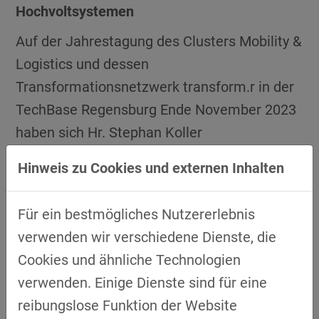
Hochvoltsystemen
Auf der Jahrestagung des Clusters Mobility &
Logistics und dessen
Transformationsnetzwerk transform.r in der
TechBase Regensburg Ende November 2023
haben sich Hr. Stephan Koller
(Bildungsvorstand der Eckert-Schulen) und
Hinweis zu Cookies und externen Inhalten
Thomas Decker (Produktionsleiter Webasto
Roof & Components SE – Werk Schierling)
Für ein bestmögliches Nutzererlebnis
kennengelernt. Anschließend wurde ein
verwenden wir verschiedene Dienste, die
erstes Treffen im Webasto Werk Schierling
Cookies und ähnliche Technologien
im Frühjahr 2024 zusammen mit Hr. Stephan
verwenden. Einige Dienste sind für eine
Koller, Hr. Markus Johannes Zimmermann
reibungslose Funktion der Website
(Geschäftsführer der Dr. Eckert Akademie),