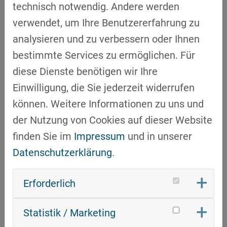
technisch notwendig. Andere werden
Hr. Christian Gallner (Werkleiter Webasto
verwendet, um Ihre Benutzererfahrung zu
Roof & Components SE) und Hr. Thomas
analysieren und zu verbessern oder Ihnen
Decker geplant, um die Möglichkeiten einer
bestimmte Services zu ermöglichen. Für
strategischen Zusammenarbeit auszuloten.
diese Dienste benötigen wir Ihre
Daraufhin wurde im Sommer 2024 ein
Einwilligung, die Sie jederzeit widerrufen
gemeinsames Elektroqualifizierungskonzept
können. Weitere Informationen zu uns und
für die HV-Batterieproduktion erstellt. Im
der Nutzung von Cookies auf dieser Website
Frühjahr 2025 startete dann das erste
finden Sie im
Impressum
und in unserer
Schulungsprojekt. Das Webasto Werk in
Datenschutzerklärung
.
Schierling befindet sich aktuell in der
Transformation von einem Produktionswerk
Erforderlich
für Dächer und Dachteile, hin zu einem
Statistik / Marketing
Technologiezentrum zur Batterieherstellung.