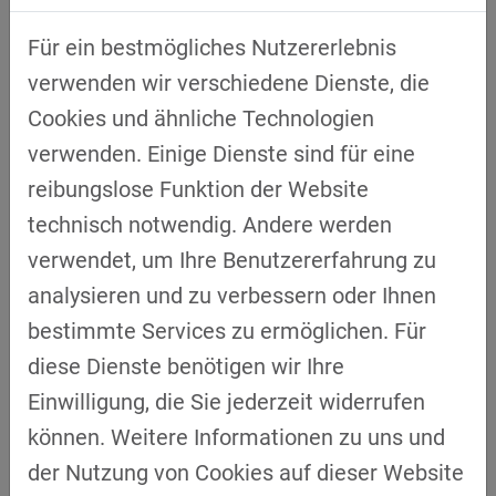
Machine-Learning-Modelle. Kritisch sind
Für ein bestmögliches Nutzererlebnis
vielmehr strukturelle Fragen: Datenzugänge,
verwenden wir verschiedene Dienste, die
Systemintegration, kontinuierliche
Cookies und ähnliche Technologien
Validierung sowie die Einbettung in
verwenden. Einige Dienste sind für eine
bestehende Produktionsprozesse.
reibungslose Funktion der Website
„Nicht jede industrielle Fragestellung
technisch notwendig. Andere werden
verlangt nach dem höchsten
verwendet, um Ihre Benutzererfahrung zu
technologischen Reifegrad.“
analysieren und zu verbessern oder Ihnen
Dr. Andreas Mathis
bestimmte Services zu ermöglichen. Für
diese Dienste benötigen wir Ihre
Einwilligung, die Sie jederzeit widerrufen
Anhand eines Praxisbeispiels aus der
können. Weitere Informationen zu uns und
Anomalieerkennung im Spritzguss
der Nutzung von Cookies auf dieser Website
verdeutlichte Mathis die Unterschiede