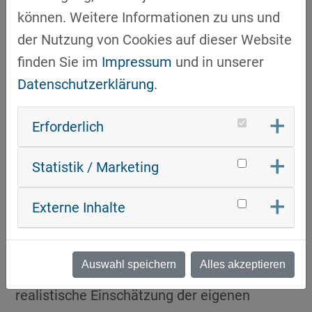
Ein weiterer Schwerpunkt lag auf den
können. Weitere Informationen zu uns und
konkreten Bedarfen der Bundeswehr und
der Nutzung von Cookies auf dieser Website
großer Systemhäuser (OEMs). Hier wurde
finden Sie im
Impressum
und in unserer
herausgestellt, dass neben technologischer
Datenschutzerklärung
.
Expertise auch Zuverlässigkeit, langfristige
Partnerschaften und die Fähigkeit zur
Erforderlich
Integration in bestehende Lieferketten
entscheidend sind. Ergänzend dazu gab der
Statistik / Marketing
Referent praxisnahe Einblicke in
Erfolgsfaktoren sowie typische Fehler beim
Externe Inhalte
Einstieg in die Branche. Die vorgestellten
„Dos & Don’ts“ verdeutlichten, wie wichtig
Auswahl speichern
Alles akzeptieren
eine strategische Vorbereitung und
realistische Einschätzung der eigenen