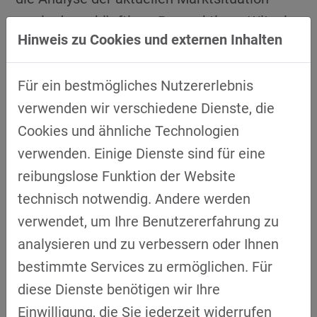
sowie der zukünftigen Perspektiven. Witzel
Hinweis zu Cookies und externen Inhalten
zeigte auf, dass insbesondere Unternehmen
mit Kompetenzen aus der
Für ein bestmögliches Nutzererlebnis
Automobilindustrie – etwa in den Bereichen
verwenden wir verschiedene Dienste, die
Produktion, Logistik oder Systemintegration
Cookies und ähnliche Technologien
– übertragbare Fähigkeiten besitzen, die im
verwenden. Einige Dienste sind für eine
Verteidigungssektor zunehmend gefragt
reibungslose Funktion der Website
sind. Gleichzeitig wurde betont, dass der
technisch notwendig. Andere werden
Markteintritt spezifische Anforderungen mit
verwendet, um Ihre Benutzererfahrung zu
sich bringt, darunter regulatorische
analysieren und zu verbessern oder Ihnen
Rahmenbedingungen, sicherheitsrelevante
bestimmte Services zu ermöglichen. Für
Zertifizierungen sowie ein tiefes Verständnis
diese Dienste benötigen wir Ihre
der Beschaffungsprozesse.
Einwilligung, die Sie jederzeit widerrufen