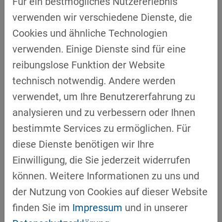
Für ein bestmögliches Nutzererlebnis
Versorgungsketten transparenter zu
verwenden wir verschiedene Dienste, die
machen. Ein festzustellender
Cookies und ähnliche Technologien
Güterstruktureffekt und die Möglichkeiten,
verwenden. Einige Dienste sind für eine
entlang logistischer Ketten deutlich
reibungslose Funktion der Website
datengetriebener zu steuern und zu planen,
technisch notwendig. Andere werden
tragen zusätzlich zu Weiterentwicklungen
verwendet, um Ihre Benutzererfahrung zu
der Logistik wie wir sie kennen bei. Für
analysieren und zu verbessern oder Ihnen
solche Entwicklungen gibt es nicht nur
bestimmte Services zu ermöglichen. Für
belastbare Indizien, sondern es sind bereits
diese Dienste benötigen wir Ihre
Auswirkungen sichtbar. Zum einen kommen
Einwilligung, die Sie jederzeit widerrufen
neue Logistikunternehmen und Start-ups auf,
können. Weitere Informationen zu uns und
die Innovationen und Geschäftsideen
der Nutzung von Cookies auf dieser Website
entwickeln, die auf die wirkenden Trends und
finden Sie im
Impressum
und in unserer
die neuen Möglichkeiten reagieren und