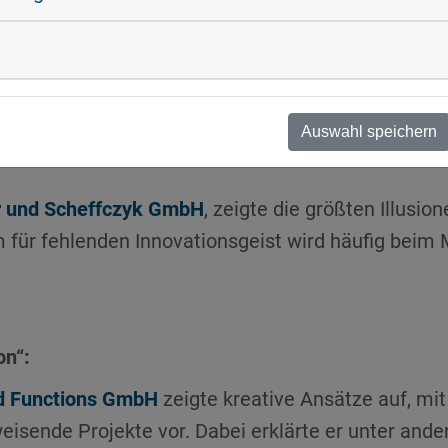
gien für Unternehmen“:
I-EX GmbH
aus Pentling ist das Thema Innovation 
urzfristigen Entwicklung eines neuen Raumluftrei
eder stabilisieren.
Auswahl speichern
r und Scheffczyk GmbH
, zeigte die größten Illusi
 für fehlenden Innovationsgeist wird häufig beim 
on“:
d Functions GmbH
zeigte kreative Ansätze auf, m
eisende Projekte vor. Dabei erklärte er unter ande