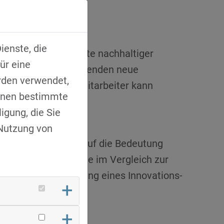
ienste, die
rag die Schwerpunkte nachhaltiger
ür eine
isierung bei Mitarbeitenden neue
rden verwendet,
 Einbindung aller Mitarbeiter kann
Ihnen bestimmte
igung, die Sie
 Nutzung von
richtete den Fokus auf die Bedeutung
ienz von Solarenergie im Vergleich zur
ach auch die Förderung eines Innovations-