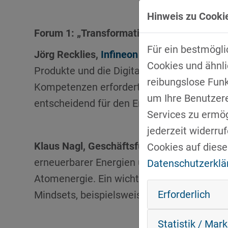
Hinweis zu Cookie
Forum 1: „Transformation nachhaltig gesta
Für ein bestmögli
Jörg Recklies,
Infineon Technologies AG
, 
Cookies und ähnli
Produkte und die Digitalisierung in der Fer
reibungslose Fun
Kompetenzen erfordert, aber auch neue Lead
um Ihre Benutzer
entscheidend für den Erfolg der Transforma
Services zu ermögl
jederzeit widerru
Klaus Nagl, Geschäftsführer
Consolinno E
Cookies auf diese
erneuerbarer Energien und energieeffizien
Datenschutzerklä
Atomenergie. Ein wichtiger Punkt hin zur N
Erforderlich
Mindsets, beispielsweise durch flache Hier
Statistik / Mar