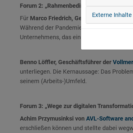
Forum 2: „Rahmenbedingungen und Strate
Externe Inhalte
Für
Marco Friedrich, Geschäftsführer der
L
Während der Pandemie konnte er mit der k
Unternehmens, das einzubrechen drohte, wi
Benno Löffler, Geschäftsführer der
Vollme
unterliegen. Die Kernaussage: Das Problem
seinem (Arbeits-)Umfeld.
Forum 3: „Wege zur digitalen Transformati
Achim Przymusinksi von
AVL-Software an
erschließen können und stellte dabei wegw