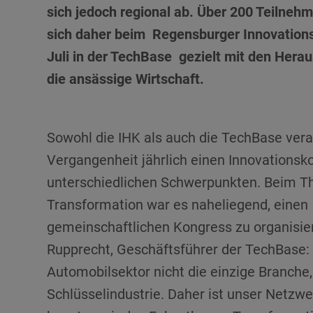
sich jedoch regional ab. Über 200 Teilneh
sich daher beim Regensburger Innovation
Juli in der TechBase gezielt mit den Hera
die ansässige Wirtschaft.
Sowohl die IHK als auch die TechBase vera
Gruppenfoto mit den Organisatoren und Referenten des 1. gemeinsam
Vergangenheit jährlich einen Innovationsk
Vordere Reihe v. li.: Lena Lührmann, Alexander Rupprecht, Natalie Sch
Mittlere Reihe v. li.: Maria Hirschberger, Sabine Hirdina, Marco Friedric
unterschiedlichen Schwerpunkten. Beim 
Nagl Hintere Reihe v. li.: Dr. Tjorben Bogon, Prof. Dr. Thomas Falter, Jö
GmbH]
Transformation war es naheliegend, einen
gemeinschaftlichen Kongress zu organisie
Rupprecht, Geschäftsführer der TechBase: „
Automobilsektor nicht die einzige Branche
Schlüsselindustrie. Daher ist unser Netzw