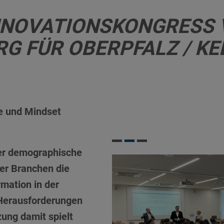
NNOVATIONSKONGRESS
G FÜR OBERPFALZ / KE
e und Mindset
 der demographische
er Branchen die
rmation in der
 Herausforderungen
ung damit spielt