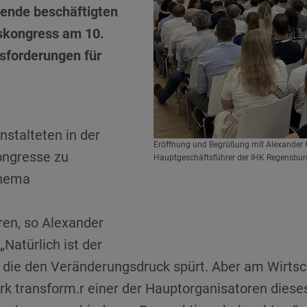
mende beschäftigten
skongress am 10.
usforderungen für
nstalteten in der
en Regensburger Innovationskongress.
Eröffnung und Begrüßung mit Alexander Ru
ongresse zu
wab, Dr. Jürgen Helmes, Michael Vogel.
Hauptgeschäftsführer der IHK Regensburg 
h, Benno Löffler, Achim Przymusinski, Klaus
Thema
rg Recklies [Foto: Tanja Braun, R-Tech
ren, so Alexander
Natürlich ist der
, die den Veränderungsdruck spürt. Aber am Wirts
erk transform.r einer der Hauptorganisatoren die