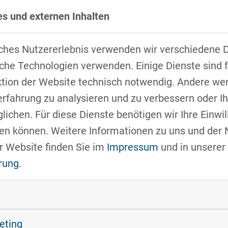
s und externen Inhalten
lten“:
ches Nutzererlebnis verwenden wir verschiedene D
Standortleiter Werk Regensburg
hob in seinem Vort
che Technologien verwenden. Einige Dienste sind f
tigung hervor. Deutlich machte er, dass die Digital
ktion der Website technisch notwendig. Andere we
ership-Skills notwendig sind. Eine kontinuierliche
erfahrung zu analysieren und zu verbessern oder 
tion sein.
ichen. Für diese Dienste benötigen wir Ihre Einwill
fen können. Weitere Informationen zu uns und der
nergy GmbH
mit Sitz in der TechBase Regensburg, 
r Website finden Sie im
Impressum
und in unserer
ter Lösungen und veranschaulichte die Kosteneffiz
rung
.
achhaltigkeit in Unternehmen ist seiner Ansicht n
archien.
keting