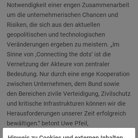
Notwendigkeit einer engen Zusammenarbeit
um die unternehmerischen Chancen und
Risiken, die sich aus den aktuellen
geopolitischen und technologischen
Veränderungen ergeben zu meistern. „Im
Sinne von ‚Connecting the dots‘ ist die
Vernetzung der Akteure von zentraler
Bedeutung. Nur durch eine enge Kooperation
zwischen Unternehmen, dem Bund sowie
den Bereichen zivile Verteidigung, Zivilschutz
und kritische Infrastrukturen können wir die
Herausforderungen unserer Zeit erfolgreich
bewältigen.“ betont Uwe Pfeil,
Clustermanager des Clusters Mobility &
Hinweis zu Cookies und externen Inhalten