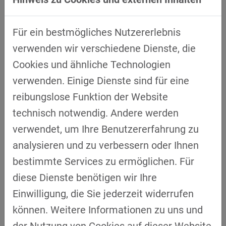
Logistics.
Für ein bestmögliches Nutzererlebnis
verwenden wir verschiedene Dienste, die
Ein zentrales Highlight der Veranstaltung war
Cookies und ähnliche Technologien
die Paneldiskussion mit dem Titel
verwenden. Einige Dienste sind für eine
„Sicherheit vernetzt denken: Industrie,
reibungslose Funktion der Website
Gesellschaft und ihre gemeinsamen
technisch notwendig. Andere werden
Herausforderungen“. Moderiert von Sven
verwendet, um Ihre Benutzererfahrung zu
Rochier, Projektmanager für Sicherheit und
analysieren und zu verbessern oder Ihnen
Verteidigung bei Bayern Innovativ GmbH,
bestimmte Services zu ermöglichen. Für
diskutierten Experten wie Dr.-Ing. Armin
diese Dienste benötigen wir Ihre
Engstle von AVL Software and Functions
Einwilligung, die Sie jederzeit widerrufen
GmbH, Dr. Matthias Kampmann vom IT-
können. Weitere Informationen zu uns und
Sicherheitscluster e.V., Prof. Dr. Markus
der Nutzung von Cookies auf dieser Website