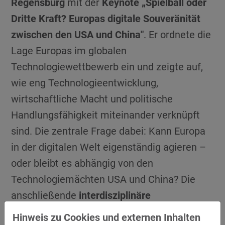
Regensburg
mit der
Keynote „Spielball oder
Dritte Kraft? Europas digitale Souveränität
zwischen den USA und China"
. Er ordnete die
Lage Europas im globalen
Technologiewettbewerb ein und zeigte auf,
wie eng Technologieentwicklung,
wirtschaftliche Macht und politische
Handlungsfähigkeit miteinander verknüpft
sind. Die zentrale Frage dabei: Kann Europa
in der digitalen Welt eigenständig agieren –
oder bleibt es abhängig von den
Technologiemächten USA und China? Die
anschließende
interdisziplinäre
Paneldiskussion
zum
Thema „Digitale
Hinweis zu Cookies und externen Inhalten