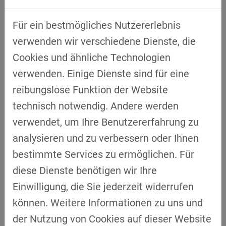
Souveränität"
brachte Vertreterinnen und
Vertreter aus Stadtverwaltung, Wissenschaft
Für ein bestmögliches Nutzererlebnis
und Wirtschaft zusammen. Unter der
verwenden wir verschiedene Dienste, die
Moderation von
Uwe Pfeil
, Leiter Cluster
Cookies und ähnliche Technologien
TechBase Regensburg GmbH, diskutierten
verwenden. Einige Dienste sind für eine
Prof. Dr. Georg Stephan Barfuß
(Stadt
reibungslose Funktion der Website
Regensburg),
Prof. Dr. Stephan Bierling
technisch notwendig. Andere werden
(Universität Regensburg),
Prof. Dr. Maria
verwendet, um Ihre Benutzererfahrung zu
Leitner
(Universität Regensburg),
Prof. Dr.
analysieren und zu verbessern oder Ihnen
Christoph Skornia
(OTH Regensburg) und
bestimmte Services zu ermöglichen. Für
Bernd Hagmanns
von der KRONES AG über
diese Dienste benötigen wir Ihre
strategische Herausforderungen und
Einwilligung, die Sie jederzeit widerrufen
mögliche Handlungsoptionen. Die Diskussion
können. Weitere Informationen zu uns und
verdeutlichte, dass digitale Souveränität eine
der Nutzung von Cookies auf dieser Website