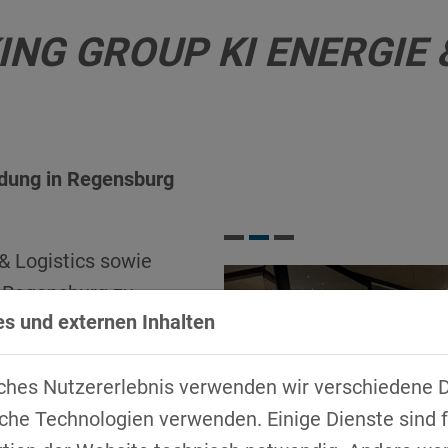
NG GROUP KI ENERGIE 
ldung in Regensburg
& Logistics sowie
r Regensburg zu
s und externen Inhalten
INA, dem Haus für
 ein.
ches Nutzererlebnis verwenden wir verschiedene D
de Themen, einmal
che Technologien verwenden. Einige Dienste sind f
nehmen –
Green