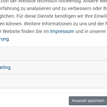
ktion der Website technisch notwendig. Andere we
kus Heigele
, der
erfahrung zu analysieren und zu verbessern oder 
ß
, der
AI Charge
ichen. Für diese Dienste benötigen wir Ihre Einwill
 bidirektionales
fen können. Weitere Informationen zu uns und der
sammenspiel von
r Website finden Sie im
Impressum
und in unserer
agen. Im Anschluss
rung
.
kussion mit vielen
den Vortragenden
ss der Veranstaltung bildete die Führung durch d
äude- und Energiestandards sowie die Vorstellun
keting
ing Group KI Energie & Mobilität statt.
Auswahl speichern