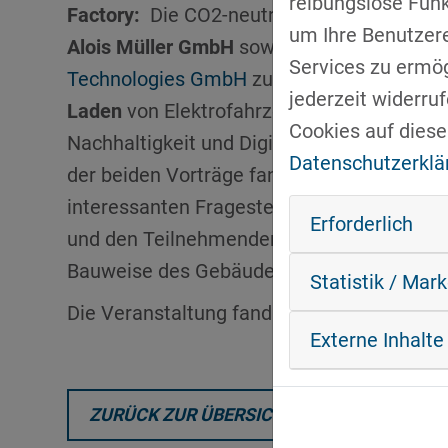
reibungslose Fun
Factory:
Die CO2-neutrale Fabrik“ von
Mar
um Ihre Benutzer
Alois Müller GmbH
sowie von
Stephan Rö
Services zu ermögl
Technologies GmbH
zu
KI Anwendungen für
jederzeit widerru
Laden
von Elektrofahrzeugen mit dem Zu
Cookies auf diese
Nachhaltigkeit und Digitalisierung vorgetr
Datenschutzerklä
der beiden Vorträge fand eine lebhafte Dis
interessanten Fragestellungen zwischen 
Erforderlich
und den Teilnehmenden statt. Den Abschlu
Bauweise des Gebäudes nach neuesten Geb
Statistik / Mar
Die Veranstaltung fand im Rahmen der Work
Externe Inhalte
ZURÜCK ZUR ÜBERSICHT