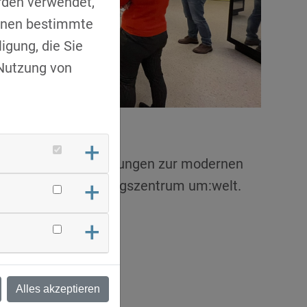
rden verwendet,
Ihnen bestimmte
igung, die Sie
 Nutzung von
as RUBINA mit Erklärungen zur modernen
g des Energiebildungszentrum um:welt.
Alles akzeptieren