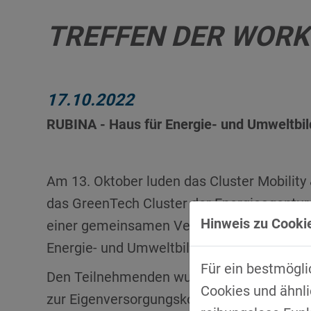
TREFFEN DER WORKI
17.10.2022
RUBINA - Haus für Energie- und Umweltbi
prev
next
Am 13. Oktober luden das Cluster Mobility 
das GreenTech Cluster der Energieagentu
Hinweis zu Cookie
einer gemeinsamen Veranstaltung im RUB
Energie- und Umweltbildung in Regensburg,
Für ein bestmögli
Den Teilnehmenden wurden zwei spannen
Cookies und ähnli
zur Eigenversorgungskonzepte im Unter