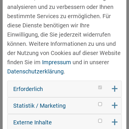
analysieren und zu verbessern oder Ihnen
Anwendungsfälle für Maschinelles Lernen
bestimmte Services zu ermöglichen. Für
sowie Generative KI und vertieften ihre
diese Dienste benötigen wir Ihre
Kenntnisse im "Advanced Prompting".
Einwilligung, die Sie jederzeit widerrufen
Das Fazit des Workshops: KI-Erfolg ist eine
können. Weitere Informationen zu uns und
Frage von Kompetenz und Mindset! Der
der Nutzung von Cookies auf dieser Website
Workshop verdeutlichte, dass die
finden Sie im
Impressum
und in unserer
erfolgreiche Integration von KI weit über die
Datenschutzerklärung
.
Technologie hinausgeht. Sie erfordert eine
strategische Verankerung, gestützt auf ein
Erforderlich
"AI-First-Mindset" aller Beteiligten. Die
Diskussionen zeigten, dass der Aufbau
Statistik / Marketing
spezifischer KI-Anwendungskompetenzen –
vom "Advanced Prompting" bis zum
Externe Inhalte