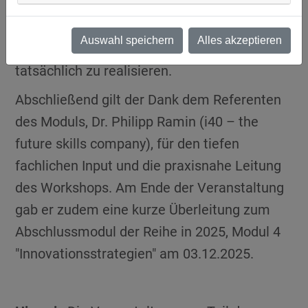
Verständnis für Datenqualität – der
entscheidende Hebel ist, um
Auswahl speichern
Alles akzeptieren
Effizienzsteigerungen und Innovationen
tatsächlich zu realisieren.
Abschließend gilt der Dank dem Referenten
des Moduls, Dr. Philipp Ramin (i40 – the
future skills company), für den tiefen
fachlichen Input und die praxisnahe Leitung
des Workshops. Am Ende der Veranstaltung
gab er zudem eine kurze Überleitung zum
Abschlussmodul der Reihe in 2025, Modul 4
"Innovationsstrategien" am 03.12.2025.