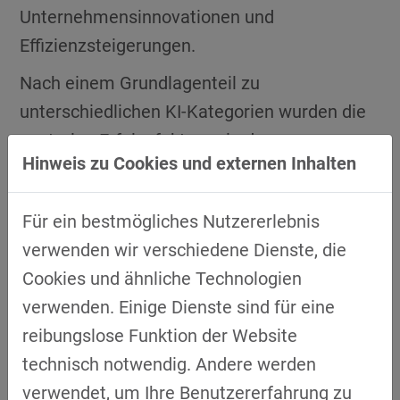
Unternehmensinnovationen und
Effizienzsteigerungen.
Nach einem Grundlagenteil zu
unterschiedlichen KI-Kategorien wurden die
zentralen Erfolgsfaktoren in den
Hinweis zu Cookies und externen Inhalten
Dimensionen Nutzendefinition, Technologie,
Organisation und Skills adressiert. Im Fokus
Für ein bestmögliches Nutzererlebnis
stand dabei die Sicherstellung von
verwenden wir verschiedene Dienste, die
Datenqualität und -verfügbarkeit. Wie vom
Cookies und ähnliche Technologien
Referenten Dr. Philipp Ramin geleitet, wurde
verwenden. Einige Dienste sind für eine
intensiv diskutiert, wie entscheidend die
reibungslose Funktion der Website
Kompetenz
für die erfolgreiche Anwendung
technisch notwendig. Andere werden
von KI ist. In interaktiven Workshop-Gruppen
verwendet, um Ihre Benutzererfahrung zu
erarbeiteten die Teilnehmenden praktische