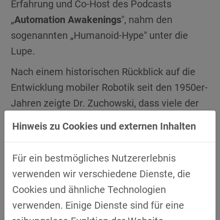
Erfahrung und Co-Host des Podcasts
„
Automation Awakenings
", nahm den
sogenannten „Humanoid-Hype" unter die
Lupe.
Nach einem historischen Rückblick auf die
Entwicklung mobiler Robotik seit den 1950er-
Jahren zeigte Dr. Zuchowski, dass viele der
heute prominent beworbenen humanoiden
Hinweis zu Cookies und externen Inhalten
Systeme – darunter Boston Dynamics Atlas,
Tesla Optimus oder NEURA Robotics 4NE-1 –
Für ein bestmögliches Nutzererlebnis
bestenfalls den Status von Pilotprojekten
verwenden wir verschiedene Dienste, die
oder frühen Experimenten erreicht haben.
Cookies und ähnliche Technologien
Was Produktvideos zeigen, seien häufig
verwenden. Einige Dienste sind für eine
„orchestrierte Choreografien" unter