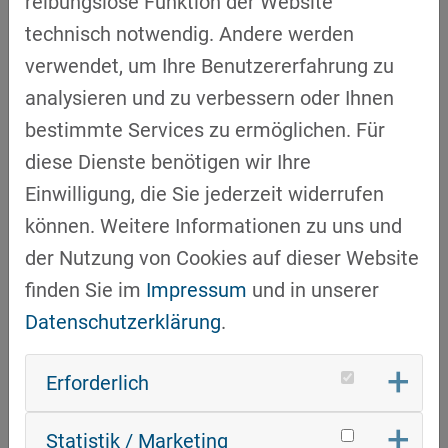
reibungslose Funktion der Website
optimierten Bedingungen – keine echte
technisch notwendig. Andere werden
Autonomie im Tagesgeschäft.
verwendet, um Ihre Benutzererfahrung zu
Dem gegenüber steht die Realität bewährter
analysieren und zu verbessern oder Ihnen
Systeme: Fahrerlose Transportsysteme
bestimmte Services zu ermöglichen. Für
(AGV) und autonome mobile Roboter (AMR)
diese Dienste benötigen wir Ihre
laufen heute tausendfach im industriellen
Einwilligung, die Sie jederzeit widerrufen
Betrieb – für Palettentransporte, Milk Runs
können. Weitere Informationen zu uns und
und Produktionsversorgung, mit einem ROI
der Nutzung von Cookies auf dieser Website
von 0,5 bis 2 Jahren. Autonome
finden Sie im
Impressum
und in unserer
Hochhubwagen und Schubmaststapler
Datenschutzerklärung
.
bieten großes Potenzial, setzen aber
standardisierte Prozesse, stabile
Erforderlich
Infrastruktur und definierte Umgebungen
Statistik / Marketing
voraus.