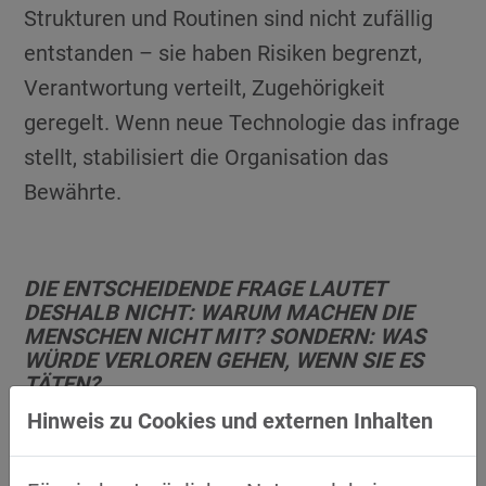
Strukturen und Routinen sind nicht zufällig
entstanden – sie haben Risiken begrenzt,
Verantwortung verteilt, Zugehörigkeit
geregelt. Wenn neue Technologie das infrage
stellt, stabilisiert die Organisation das
Bewährte.
DIE ENTSCHEIDENDE FRAGE LAUTET
DESHALB NICHT: WARUM MACHEN DIE
MENSCHEN NICHT MIT? SONDERN: WAS
WÜRDE VERLOREN GEHEN, WENN SIE ES
TÄTEN?
Hinweis zu Cookies und externen Inhalten
Qualität, Professionalität, Einfluss, Identität
sind keine Ausreden, sondern legitime