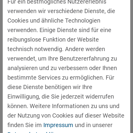
Für ein bestmögliches Nutzererlebnis
Schutzreflexe. Wer Widerstand nur
verwenden wir verschiedene Dienste, die
beseitigen will, übersieht die Information, die
Cookies und ähnliche Technologien
darin steckt. Die Dynamiken besprechbar zu
verwenden. Einige Dienste sind für eine
machen und den Informationswert zu heben,
reibungslose Funktion der Website
ist ein wichtiger Ansatzpunkt in der
technisch notwendig. Andere werden
Organisationsentwicklung.
verwendet, um Ihre Benutzererfahrung zu
KI verändert Entscheidungen – wer
analysieren und zu verbessern oder Ihnen
entscheidet tatsächlich?
bestimmte Services zu ermöglichen. Für
„Formale Verantwortung und tatsächliche
diese Dienste benötigen wir Ihre
Entscheidungsmacht fallen auseinander."
Einwilligung, die Sie jederzeit widerrufen
Schmücker macht seine Kernthese am
können. Weitere Informationen zu uns und
Beispiel eines Kreditinstituts plastisch: KI
der Nutzung von Cookies auf dieser Website
liefert eine Bewertung via Ampel,
finden Sie im
Impressum
und in unserer