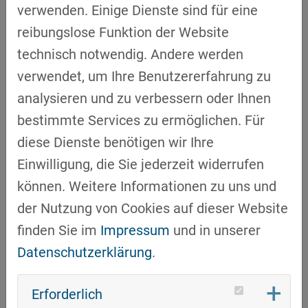
Treibhausgasemissionen an Bedeutung, um
verwenden. Einige Dienste sind für eine
eine Transparenz entlang der Lieferketten
reibungslose Funktion der Website
für alle Akteure zu schaffen.
technisch notwendig. Andere werden
verwendet, um Ihre Benutzererfahrung zu
Doch wie können Unternehmen aus der
analysieren und zu verbessern oder Ihnen
Transportlogistik diese Daten messen und
bestimmte Services zu ermöglichen. Für
überwachen?
Gerhard Schneider
von der
diese Dienste benötigen wir Ihre
GPC Europe GmbH
zeigte in seinem Vortrag
Einwilligung, die Sie jederzeit widerrufen
eine einheitliche Methodik, mit
können. Weitere Informationen zu uns und
der Treibhausgas-Emissionen gemessen,
der Nutzung von Cookies auf dieser Website
quantifiziert und überwacht werden können –
finden Sie im
Impressum
und in unserer
eine Voraussetzung, um Prozesse zu
Datenschutzerklärung
.
optimieren und Maßnahmen zur Einsparung
und Vermeidung von Emissionen einzuleiten.
Erforderlich
Der Standard ISO 14083 zur Quantifizierung