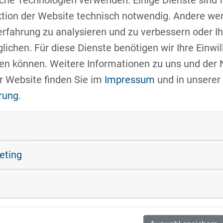
ktion der Website technisch notwendig. Andere we
eux clusters
erfahrung zu analysieren und zu verbessern oder 
e des capteurs
ichen. Für diese Dienste benötigen wir Ihre Einwill
n place un
fen können. Weitere Informationen zu uns und der
evise "Devenir
r Website finden Sie im
Impressum
und in unserer
 de
CONTACT
rung
.
fication, de
n de garantir
Uwe Pfeil
région. Avec
Cluster manag
ent l'objectif
Tel. +49 941 6
keting
la neutralité
uwe.pfeil
tec
"durabilité"
ère au sein de