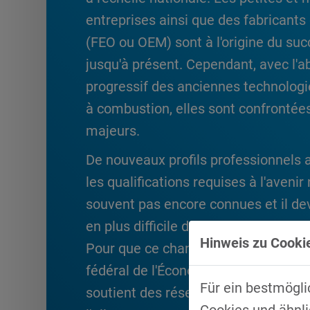
entreprises ainsi que des fabricant
(FEO ou OEM) sont à l'origine du su
jusqu'à présent. Cependant, avec l'
progressif des anciennes technolog
à combustion, elles sont confrontées
majeurs.
De nouveaux profils professionnels 
les qualifications requises à l'avenir
souvent pas encore connues et il de
en plus difficile de recruter du person
Hinweis zu Cookie
Pour que ce changement réussisse, 
fédéral de l'Économie et du climat
Für ein bestmögli
soutient des réseaux de transformat
Cookies und ähnli