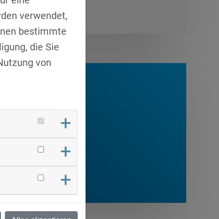
rden verwendet,
Ihnen bestimmte
igung, die Sie
 Nutzung von
er
04889 55
hbase.de