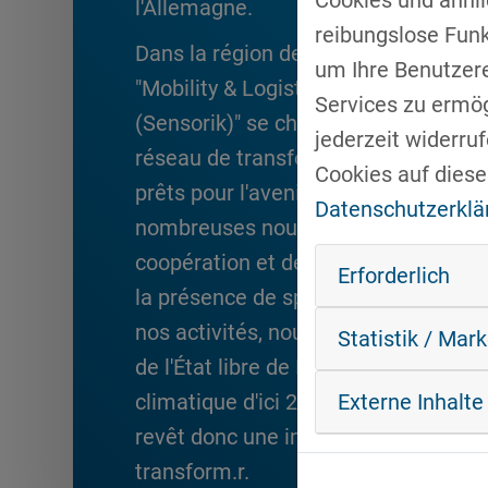
l'Allemagne.
reibungslose Fun
Dans la région de Regensburg, les d
um Ihre Benutzer
"Mobility & Logistics" et "Technologi
Services zu ermögl
(Sensorik)" se chargent de mettre e
jederzeit widerru
réseau de transformation. Sous la d
Cookies auf diese
prêts pour l'avenir", nous proposons
Datenschutzerklä
nombreuses nouvelles offres de quali
coopération et de mise en réseau afi
Erforderlich
la présence de spécialistes dans la 
nos activités, nous adressons égalem
Statistik / Mar
de l'État libre de Bavière d'atteindre 
Externe Inhalte
climatique d'ici 2040. Le thème de la 
revêt donc une importance particuli
transform.r.