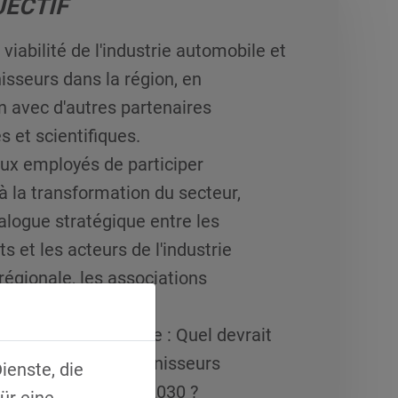
JECTIF
 viabilité de l'industrie automobile et
isseurs dans la région, en
n avec d'autres partenaires
 et scientifiques.
ux employés de participer
à la transformation du secteur,
ialogue stratégique entre les
s et les acteurs de l'industrie
égionale, les associations
et d'employeurs.
une vision commune : Quel devrait
r du secteur des fournisseurs
ienste, die
 dans la région en 2030 ?
ür eine