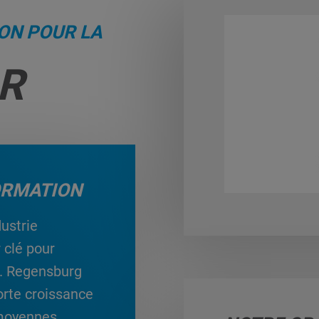
ON POUR LA
R
ORMATION
ustrie
 clé pour
on. Regensburg
orte croissance
t moyennes