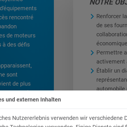
NOTRE OB
s d'équipements
Renforcer la
ccès rencontré
de ses fourn
abandon
collaboratio
ies de moteurs
économiques
 à des défis
Permettre a
activement 
apparaissent,
Établir un d
 ne sont
représentant
vient de plus
automobile r
nel qualifié.
d'employés 
s und externen Inhalten
le ministère
Développer 
 (BMWK)
être l'aveni
ches Nutzererlebnis verwenden wir verschiedene D
ion dans toute
automobiles
che Technologien verwenden. Einige Dienste sind f