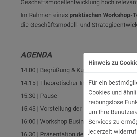
Geschäftsmodellentwicklung hoch relevant
Im Rahmen eines
praktischen Workshop-Te
die Geschäftsmodell- und Strategieentwic
AGENDA
Hinweis zu Cookie
14.00 | Begrüßung & Kurzvorstellung der V
Für ein bestmögli
14.15 | Theoretischer Input zu Strategie-
Cookies und ähnli
15.30 | Pause
reibungslose Fun
15.45 | Vorstellung der Methodik Busines
um Ihre Benutzer
16:00 | Workshop Business Model Canvas
Services zu ermögl
jederzeit widerru
16.30 | Präsentation der Ergebnisse