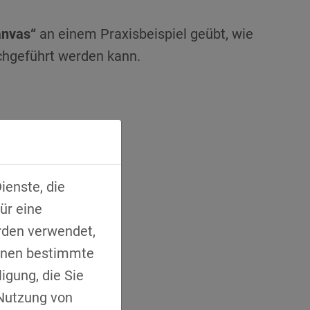
anvas“
an einem Praxisbeispiel geübt, wie
chgeführt werden kann.
ienste, die
ür eine
rden verwendet,
Ihnen bestimmte
igung, die Sie
 Nutzung von