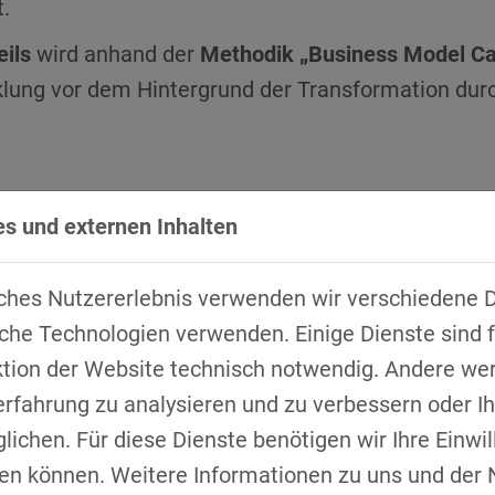
.
ils
wird anhand der
Methodik „Business Model C
klung vor dem Hintergrund der Transformation dur
s und externen Inhalten
eranstaltungsreihe
ches Nutzererlebnis verwenden wir verschiedene D
 & Geschäftsmodellentwicklung
che Technologien verwenden. Einige Dienste sind f
ktion der Website technisch notwendig. Andere we
s Model Canvas
erfahrung zu analysieren und zu verbessern oder 
ichen. Für diese Dienste benötigen wir Ihre Einwill
fen können. Weitere Informationen zu uns und der